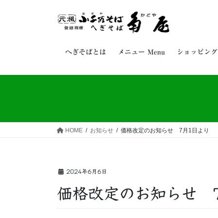
コ
ナ
ン
ビ
テ
ゲ
ン
ー
ツ
シ
へぎそばとは
メニュー Menu
ショッピング S
へ
ョ
ス
ン
キ
に
ッ
移
プ
動
HOME
お知らせ
価格改定のお知らせ 7月1日より
2024年6月6日
価格改定のお知らせ 