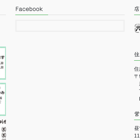
Facebook
店
住
住
〒9
新
Te
Fa
営
昼
1