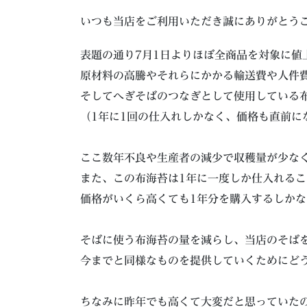
いつも当店をご利用いただき誠にありがとう
表題の通り7月1日よりほぼ全商品を対象に値
原材料の高騰やそれらにかかる輸送費や人件
そしてへぎそばのつなぎとして使用している
（1年に1回の仕入れしかなく、価格も直前に
ここ数年不良や生産者の減少で収穫量が少な
また、この布海苔は1年に一度しか仕入れる
価格がいくら高くても1年分を購入するしか
そばに使う布海苔の量を減らし、当店のそば
今までと同様なものを提供していくためにど
ちなみに昨年でも高くて大変だと思っていたの